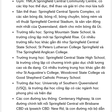
Gym: YMCA Springfield Central Community Centre, có
các lớp học thể dục, thể thao và giải trí cho mọi lứa tuổi
Sân thể thao: Springfield Central Sports Complex, có
các sân bóng đá, bóng rổ, bóng chuyền, bóng ném và
võ thuật Springfield Central Stadium, là sân vận động
mới nhất của Queensland, dành cho môn bóng đá Úc.
Trường tiểu học: Spring Mountain State School, là
trường công lập mới tại Springfield Rise. Có nhiều
trường tiểu học khác gần đó như Springfield Central
State School, St Peters Lutheran College Springfield và
The Springfield Anglican College.
Trường trung học: Springfield Central State High School,
là trường công lập có chương trình giáo dục chất lượng
cao và đa dạng. Có nhiều trường trung học khác gần đó
như St Augustine’s College, Woodcrest State College và
Good Shepherd Catholic Primary School.
Trường đại học: University of Southern Queensland
(USQ), là trường đại học công lập có các ngành học
phong phú và hiện đại
Các con đường lưu thông: Centenary Highway, là con
đường chính kết nối Springfield Central với Brisbane
CBD và Ipswich CBD. New Rd, là con đường nội bộ dẫn