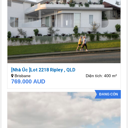
[Nhà Úc ]Lot 2218 Ripley , QLD
Brisbane
Diện tích: 400 m²
769.000
AUD
ĐANG CÒN