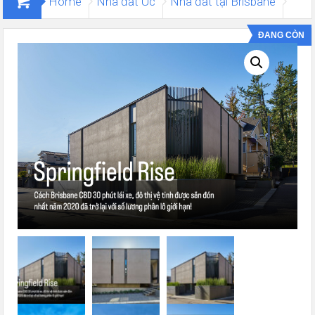
Home
Nhà đất Úc
Nhà đất tại Brisbane
[Biệt thự] Lot 8241 Springfield Rise
ĐANG CÒN