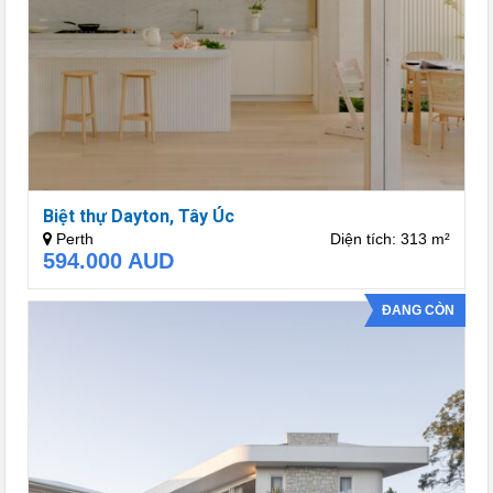
Biệt thự Dayton, Tây Úc
Perth
Diện tích: 313 m²
594.000
AUD
ĐANG CÒN