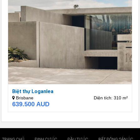
Biệt thự Loganlea
Brisbane
Diện tích: 310 m²
639.500
AUD
TRANG CHỦ
ĐỊNH CƯ ÚC
ĐẦU TƯ ÚC
BẤT ĐỘNG SẢN ÚC