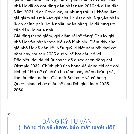
nhà Úc đã có đợt tăng gần nhất năm 2016 và giảm dần.
Năm 2021, dịch Covid xảy ra nhưng trái lại, không làm
giá giảm sâu mà kéo giá nhà Úc đạt đỉnh. Nguyên nhân
là do chính phủ Úcvà nhiều ngân hàng Úc đã tung trợ
cấp dân Úc mua nhà.
Giá tăng thì sẽ giảm, giá giảm rồi sẽ tăng! Chu kỳ giá
nhà Úc vận hành theo biểu đồ hình sin. Điểm đáy của
giá nhà Úc đã gần kề. Nếu quý vị biết nắm bắt thời cơ
năm nay, thì sau 2025 quý vị sẽ bắt đầu có lời.
Đặc biệt, đại đô thị Brisbane đã được chọn đăng cai
Olympic 2032. Chính phủ tỉnh bang đã đang chi các gói
kinh phí lớn để cải thiện hạ tầng, xây thêm đường sá,
line tàu điện ngầm. Giá nhà Brisbane và cả bang
Queensland chắc chắn sẽ đạt đỉnh giai đoạn 2025-
2030.
<
ĐĂNG KÝ TƯ VẤN
(Thông tin sẽ được bảo mật tuyệt đối)