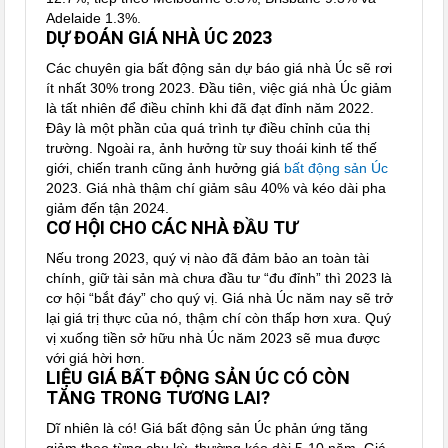
Adelaide 1.3%.
DỰ ĐOÁN GIÁ NHÀ ÚC 2023
Các chuyên gia bất động sản dự báo giá nhà Úc sẽ rơi
ít nhất 30% trong 2023. Đầu tiên, việc giá nhà Úc giảm
là tất nhiên để điều chỉnh khi đã đạt đỉnh năm 2022.
Đây là một phần của quá trình tự điều chỉnh của thị
trường. Ngoài ra, ảnh hưởng từ suy thoái kinh tế thế
giới, chiến tranh cũng ảnh hưởng giá
bất động sản Úc
2023. Giá nhà thậm chí giảm sâu 40% và kéo dài pha
giảm đến tận 2024.
CƠ HỘI CHO CÁC NHÀ ĐẦU TƯ
Nếu trong 2023, quý vị nào đã đảm bảo an toàn tài
chính, giữ tài sản mà chưa đầu tư “đu đỉnh” thì 2023 là
cơ hội “bắt đáy” cho quý vị. Giá nhà Úc năm nay sẽ trở
lại giá trị thực của nó, thậm chí còn thấp hơn xưa. Quý
vị xuống tiền sở hữu nhà Úc năm 2023 sẽ mua được
với giá hời hơn.
LIỆU GIÁ BẤT ĐỘNG SẢN ÚC CÓ CÒN
TĂNG TRONG TƯƠNG LAI?
Dĩ nhiên là có! Giá bất động sản Úc phản ứng tăng
giảm theo từng chu kỳ, thường kéo dài 5-10 năm. Giá