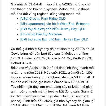
Giá nhà Úc đã đạt đỉnh vào tháng 5/2022. Không chỉ
các thành phố lớn như Sydney, Melbourne, Brisbane
mà nhà đất vùng regional cũng tăng mạnh mẽ.
[Villa] Cresta, Park Ridge QLD
[Mini apartment] căn hộ ở West End, Brisbane
[Biệt thự duplex] phố biển Hervey Bay, QLD
[Co-living] Biệt thự Marsden
[Biệt thự song lập] phố biển Hervey Bay, QLD
Cụ thể, giá nhà ở Sydney đã đạt đỉnh tăng 27.7% từ lúc
Covid bùng nổ. Lần lượt tiếp sau là Melbourne tăng
17.3%, Brisbane 42.7%, Adelaide 44.7%, Perth 25.9%,
Hobart 37.7%.
Brisbane và Adelaide là 2 đô thị đạt đỉnh tăng mạnh mẽ
nhất trong năm 2022. Nếu cuối 2021, giá một căn biệt
thự sân vườn trung bình ở Queensland là 500.000 AUD
thì đến cuối 2022, giá khởi điểm sẽ là 600.000 AUD.
Tuy nhiên, giờ đây lạm phát đang xảy ra khắp thế giới,
ảnh hưởng mạnh mẽ thị trường bất động sản. Giá nhà
Úc đang bước vào giai đoạn điều chỉnh (adjustment
phase). Tính đến đầu 2023, giá nhà Sydney đã giảm lại
12.7%, tiếp theo Melbourne 8.3%, Brisbane 9.3% và