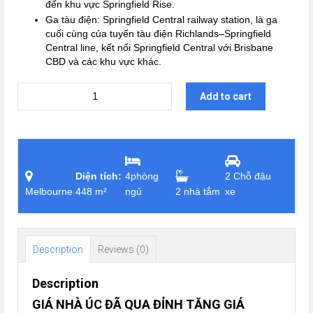
đến khu vực Springfield Rise.
Ga tàu điện: Springfield Central railway station, là ga
cuối cùng của tuyến tàu điện Richlands–Springfield
Central line, kết nối Springfield Central với Brisbane
CBD và các khu vực khác.
Add to cart
Diện tích:
4phòng
2 Chỗ đậu
Melbourne
448 m²
ngủ
2 nhà tắm
xe
Description
Reviews (0)
Description
GIÁ NHÀ ÚC ĐÃ QUA ĐỈNH TĂNG GIÁ