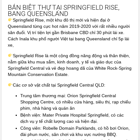
BÁN BIỆT THỰ TẠI SPRINGFIELD RISE,
BANG QUEENSLAND
Springfield Rise, một khu đô thị mới và hiện đại ở
Queensland từng cực hot năm 2019-2020 với rất nhiều người
săn đuổi. Vị trí tiện lợi gần Brisbane CBD chỉ 30 phút lái xe.
Cách Inala khu phố người Việt tại bang Queensland chỉ 5p lái
xe,
Springfield Rise là một cộng đồng năng động và thân thiện,
nằm giữa khu mua sắm, kinh doanh, y tế và giáo dục của
Springfield Central và vẻ đẹp hoang dã của White Rock-Spring
Mountain Conservation Estate.
Các cơ sở vật chất tại Springfield Central QLD:
Trung tâm thương mại: Orion Springfield Central
Shopping Centre, có nhiều cửa hàng, siêu thị, rạp chiếu
phim, nhà hàng và quán ăn
Bệnh viện: Mater Private Hospital Springfield, có các
dịch vụ y tế chất lượng cao và hiện đại.
Công viên: Robelle Domain Parklands, có hồ bơi Orion,
đài phun nước, sân chơi và khu vực nướng BBQ.